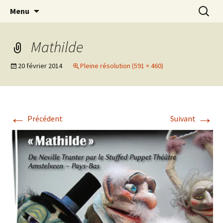
Association d’éducation populaire à Teillé
Aller
Recherc
New Rancard
Menu
au
contenu
Mathilde
20 février 2014
Pleine résolution (591 × 460)
←
→
Précédent
Suivant