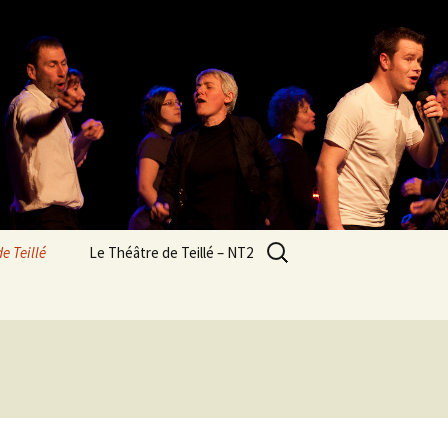
Rechercher :
de Teillé
Le Théâtre de Teillé – NT2
res
Histoire et évolution
Caractéristiques
n
techniques
os des