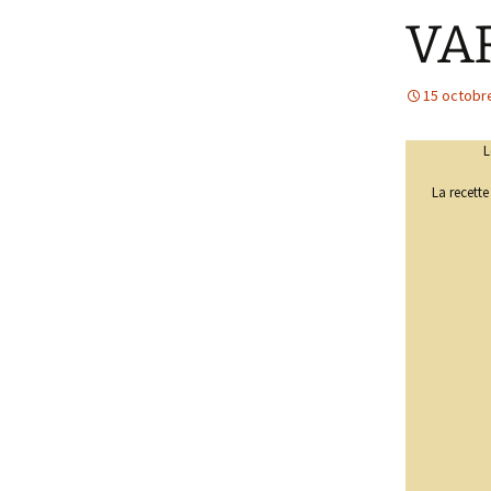
VA
Les services
15 octobr
L
La recette