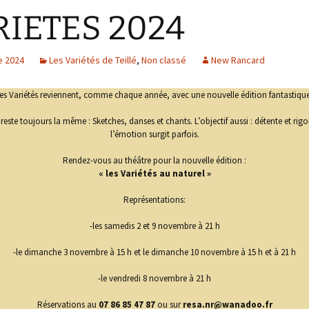
RIETES 2024
e 2024
Les Variétés de Teillé
,
Non classé
New Rancard
es Variétés reviennent, comme chaque année, avec une nouvelle édition fantastique
 reste toujours la même : Sketches, danses et chants. L’objectif aussi : détente et rigo
l’émotion surgit parfois.
Rendez-vous au théâtre pour la nouvelle édition :
« les Variétés au naturel »
Représentations:
-les samedis 2 et 9 novembre à 21 h
-le dimanche 3 novembre à 15 h et le dimanche 10 novembre à 15 h et à 21 h
-le vendredi 8 novembre à 21 h
Réservations au
07 86 85 47 87
ou sur
resa.nr@wanadoo.fr