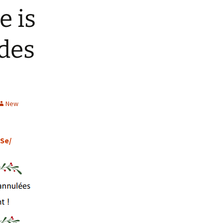
e is
 des
New
Se/