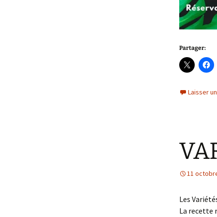
Partager:
Laisser u
VA
11 octobr
Les Variété
La recette 