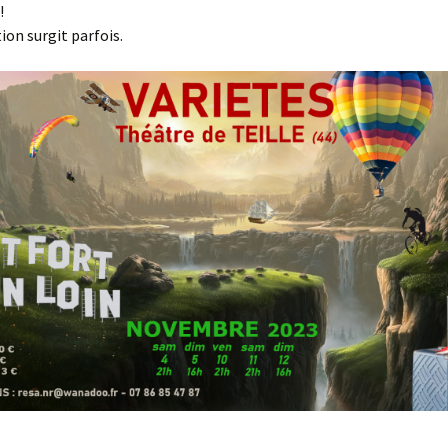
!
ion surgit parfois.