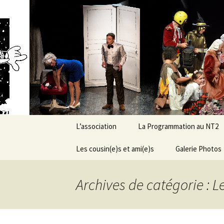
Association d’éducation populai
Aller
au
contenu
New Ranc
L’association
La Programmation au NT2
Présentation générale &
Les cousin(e)s et ami(e)s
Demandez le programme
Galerie Photos
objectifs
!
Le Conseil
Conditions de
Archives de catégorie : Le
d’Administration
programmation
Grandes dates de la vie
de l’asso