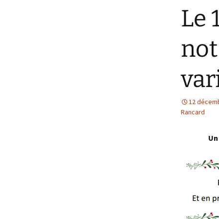
Le 
not
var
12 décem
Rancard
Un 