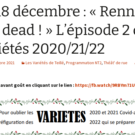
18 décembre : « Renn
 dead ! » L’épisode 2
iétés 2020/21/22
bre 2021
Les Variétés de Teillé
,
Programmation NT2
,
Théât' de rue
avant goût en cliquant sur le lien :
https://fb.watch/9RBYm71U