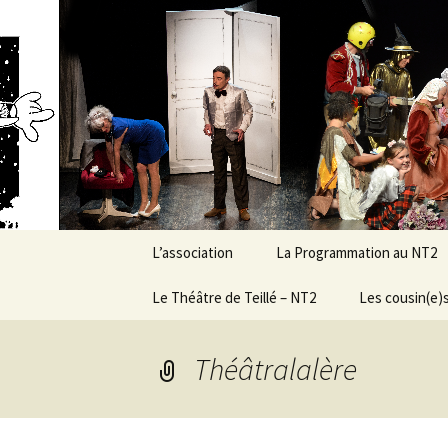
Association d’éducation populai
Aller
au
contenu
New Ranc
L’association
La Programmation au NT2
Présentation générale &
Le Théâtre de Teillé – NT2
Demandez le programme
Les cousin(e)s
objectifs
!
Histoire et évolution
Le Conseil
Conditions de
Théâtralalère
d’Administration
programmation
Caractéristiques
techniques
Grandes dates de la vie
de l’asso