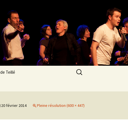
Rechercher :
de Teillé
res
n
20 février 2014
Pleine résolution (600 × 447)
os des