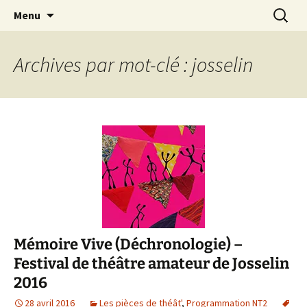
Association d’éducation populaire à Teillé
Aller
Recherc
New Rancard
Menu
au
contenu
Archives par mot-clé : josselin
Mémoire Vive (Déchronologie) –
Festival de théâtre amateur de Josselin
2016
28 avril 2016
Les pièces de théât'
,
Programmation NT2