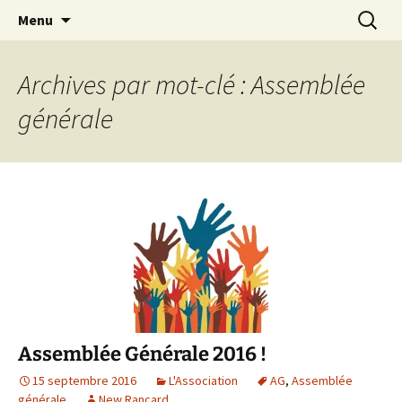
Association d’éducation populaire à Teillé
Aller
Recherc
New Rancard
Menu
au
contenu
Archives par mot-clé : Assemblée
générale
Assemblée Générale 2016 !
15 septembre 2016
L'Association
AG
,
Assemblée
générale
New Rancard