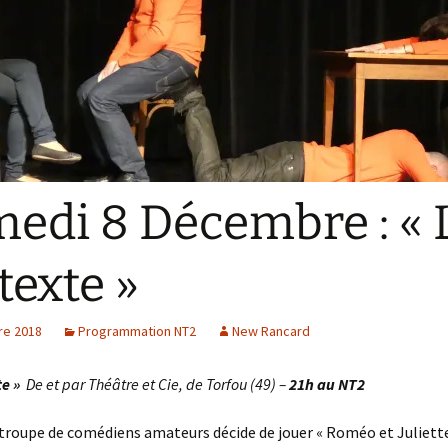
edi 8 Décembre : « 
texte »
re 2018
Programmation NT2
New Rancard
te »
De et par Théâtre et Cie, de Torfou (49) –
21h au NT2
troupe de comédiens amateurs décide de jouer « Roméo et Juliette