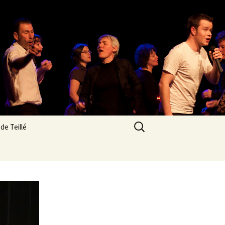
Rechercher :
de Teillé
res
n
os des