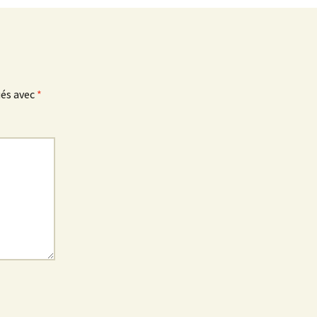
ués avec
*