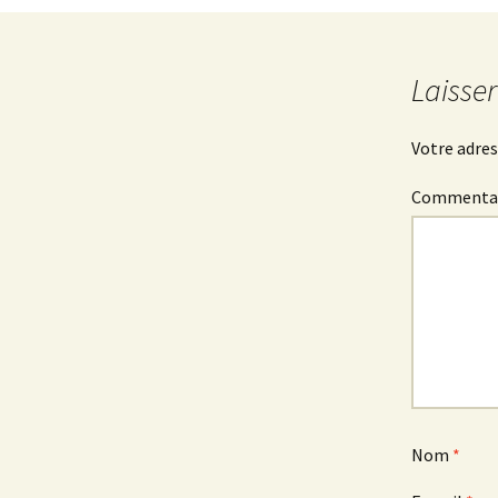
des
Laisse
articles
Votre adres
Commenta
Nom
*