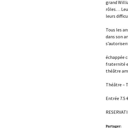
grand Willi
rôles… Leur
leurs diffi
Tous les an
dans son an
s’autorisen
échappée cr
fraternité 
théâtre am
Théâtre – T
Entrée 7.5 €
RESERVATIO
Partager: