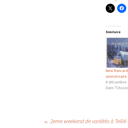
Similaire
New Rancard
anniversaire 
8 décembre 
Dans "L'Assoc
Navigation
←
2eme weekend de variétés à Teillé