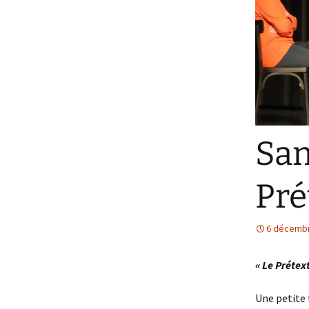
Les services
Sam
Pré
6 décemb
« Le Prétex
Une petite 