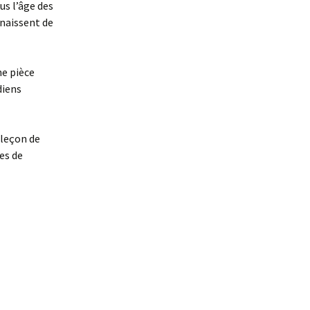
s l’âge des
 naissent de
ne pièce
diens
 leçon de
es de