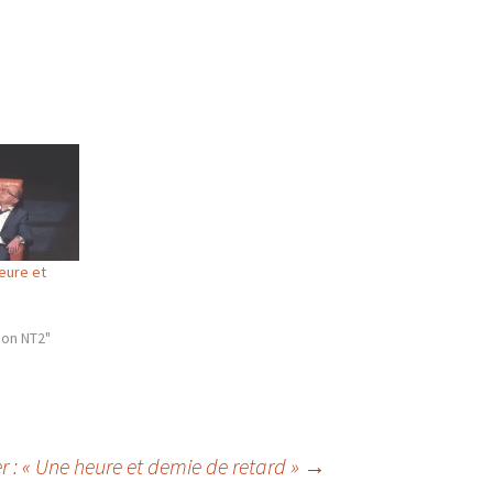
heure et
on NT2"
r : « Une heure et demie de retard »
→