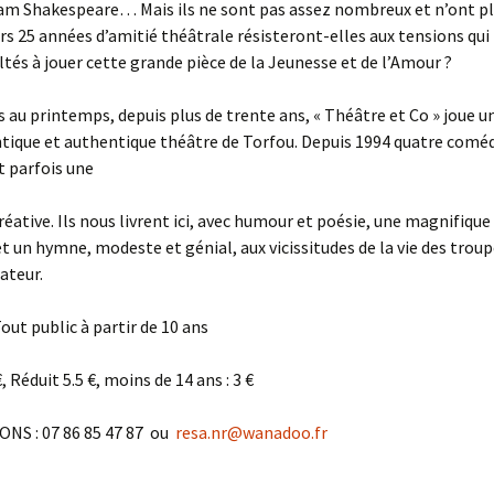
am Shakespeare… Mais ils ne sont pas assez nombreux et n’ont plu
s 25 années d’amitié théâtrale résisteront-elles aux tensions qui
cultés à jouer cette grande pièce de la Jeunesse et de l’Amour ?
s au printemps, depuis plus de trente ans, « Théâtre et Co » joue u
tique et authentique théâtre de Torfou. Depuis 1994 quatre comé
t parfois une
éative. Ils nous livrent ici, avec humour et poésie, une magnifique
et un hymne, modeste et génial, aux vicissitudes de la vie des troup
ateur.
out public à partir de 10 ans
, Réduit 5.5 €, moins de 14 ans : 3 €
NS : 07 86 85 47 87 ou
resa.nr@wanadoo.fr