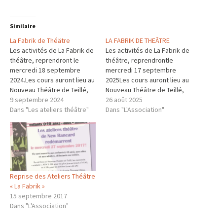
Similaire
La Fabrik de Théätre
LA FABRIK DE THEÂTRE
Les activités de La Fabrik de
Les activités de La Fabrik de
théâtre, reprendront le
théâtre, reprendrontle
mercredi 18 septembre
mercredi 17 septembre
2024.Les cours auront lieu au
2025Les cours auront lieu au
Nouveau Théâtre de Teillé,
Nouveau Théâtre de Teillé,
route de la Halte.Cet atelier
9 septembre 2024
route de la Halte.Cet atelier
26 août 2025
est ouvert à toutes et à
Dans "Les ateliers théâtre"
est ouvert à toutes et à
Dans "L'Association"
tous, à partir de 8 ans
tous, à partir de 8 ans
révolus à la date du 1er
révolus à la date du 1er
cours.Afin de vous
cours. Les cours auront lieu
présenter les objectifs,…
les mercredis…
Reprise des Ateliers Théâtre
« La Fabrik »
15 septembre 2017
Dans "L'Association"