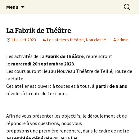
Association d’éducation populaire à Teillé
Aller
Recherc
New Rancard
Menu
au
contenu
La Fabrik de Théâtre
11 juillet 2023
Les ateliers théâtre
,
Non classé
admin
Les activités de La
Fabrik de théâtre
, reprendront
le
mercredi 20 septembre 2023
.
Les cours auront lieu au Nouveau Théâtre de Teillé, route de
la Halte.
Cet atelier est ouvert à toutes et à tous,
à partir de 8 ans
révolus à la date du 1er cours.
Afin de vous présenter les objectifs, le déroulement et de
répondre à vos questions, nous vous
proposons une première rencontre, dans le cadre de notre
assemblée générale
qui aura lieu