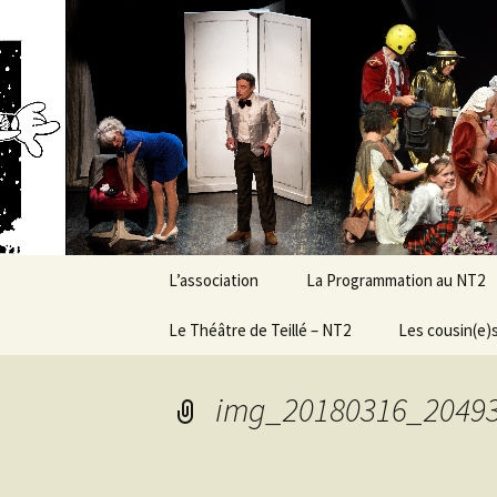
Association d’éducation populai
Aller
au
contenu
New Ranc
L’association
La Programmation au NT2
Présentation générale &
Le Théâtre de Teillé – NT2
Demandez le programme
Les cousin(e)s
objectifs
!
Histoire et évolution
Le Conseil
Conditions de
img_20180316_20493
d’Administration
programmation
Caractéristiques
techniques
Grandes dates de la vie
de l’asso