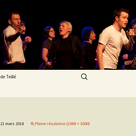
Rechercher :
de Teillé
res
n
os des
21 mars 2018
Pleine résolution (1688 × 3000)