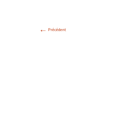
Les services
←
Précédent