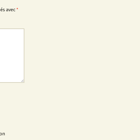
ués avec
*
mon