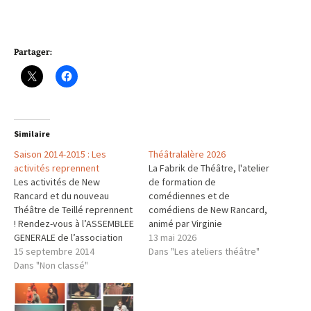
Partager:
Similaire
Saison 2014-2015 : Les
Théâtralalère 2026
activités reprennent
La Fabrik de Théâtre, l'atelier
Les activités de New
de formation de
Rancard et du nouveau
comédiennes et de
Théâtre de Teillé reprennent
comédiens de New Rancard,
! Rendez-vous à l’ASSEMBLEE
animé par Virginie
GENERALE de l’association
Frappart du groupe
13 mai 2026
qui se déroulera le jeudi 18
15 septembre 2014
artistique Alice présente son
Dans "Les ateliers théâtre"
septembre à partir de 19h30
Dans "Non classé"
travail de fin de saison.
au Nouveau Théâtre de Teillé
Les 29, 30 et 31 mai 2026 Au
A l’ordre du jour : 19h31 –
Nouveau Théâtre de Teillé.
Rapport moral et d’activités
Au programme : Vendredi 29