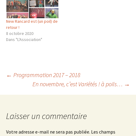
19h51 – Présentation des…
mai à 19 h 30 - "Monstrueux
spectacle" par le groupe
des enfants (création…
New Rancard est (un poil) de
retour !
8 octobre 2020
Dans "L'Association"
Navigation
←
Programmation 2017 – 2018
En novembre, c’est Variétés ! à poils…
→
des
articles
Laisser un commentaire
Votre adresse e-mail ne sera pas publiée.
Les champs