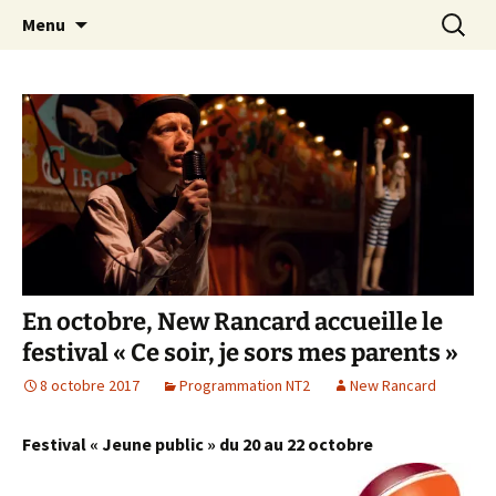
Association d’éducation populaire à Teillé
Aller
Recherc
New Rancard
Menu
au
contenu
En octobre, New Rancard accueille le
festival « Ce soir, je sors mes parents »
8 octobre 2017
Programmation NT2
New Rancard
Festival « Jeune public » du 20 au 22 octobre