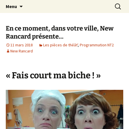
Association d’éducation populaire à Teillé
Aller
Recherc
New Rancard
Menu
au
contenu
En ce moment, dans votre ville, New
Rancard présente…
11 mars 2018
Les pièces de théât'
,
Programmation NT2
New Rancard
« Fais court ma biche ! »