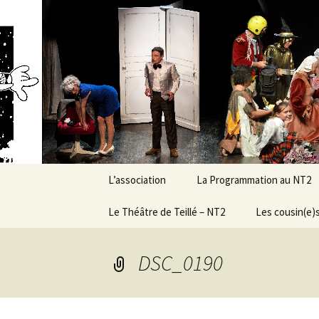
Association d’éducation populai
Aller
au
contenu
New Ranc
L’association
La Programmation au NT2
Présentation générale &
Le Théâtre de Teillé – NT2
Demandez le programme
Les cousin(e)s
objectifs
!
Histoire et évolution
Le Conseil
Conditions de
DSC_0190
d’Administration
programmation
Caractéristiques
techniques
Grandes dates de la vie
de l’asso