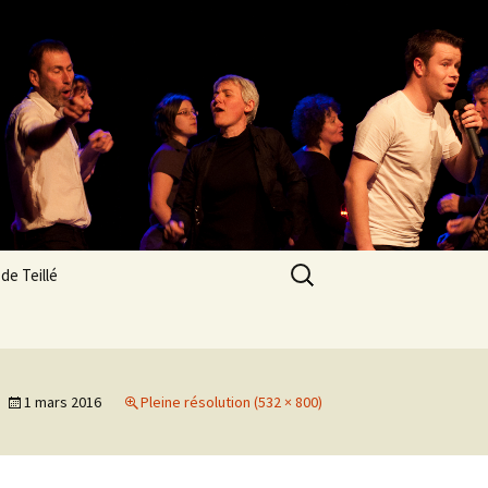
Rechercher :
de Teillé
res
n
1 mars 2016
Pleine résolution (532 × 800)
os des