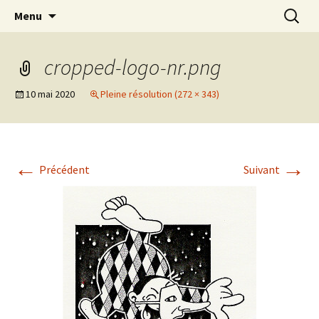
Association d’éducation populaire à Teillé
Aller
Recherc
New Rancard
Menu
au
contenu
cropped-logo-nr.png
10 mai 2020
Pleine résolution (272 × 343)
←
→
Précédent
Suivant