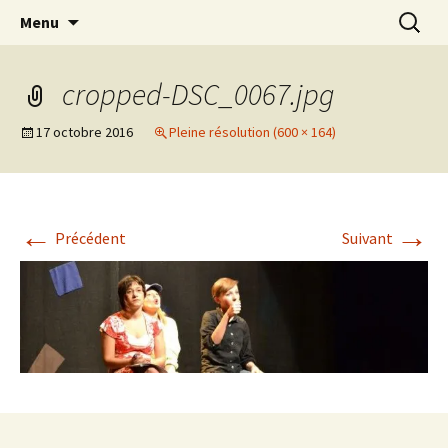
Association d’éducation populaire à Teillé
Aller
Recherc
New Rancard
Menu
au
contenu
cropped-DSC_0067.jpg
17 octobre 2016
Pleine résolution (600 × 164)
←
→
Précédent
Suivant