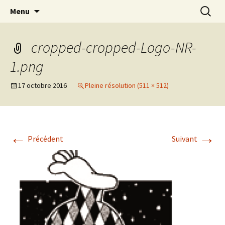
Association d’éducation populaire à Teillé
Aller
Recherc
New Rancard
Menu
au
contenu
cropped-cropped-Logo-NR-
1.png
17 octobre 2016
Pleine résolution (511 × 512)
←
→
Précédent
Suivant