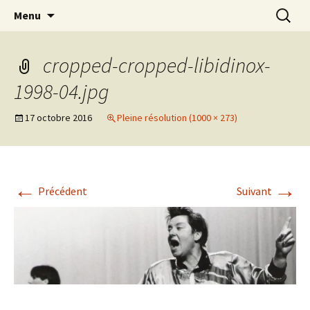
Association d’éducation populaire à Teillé
Aller
Recherc
New Rancard
Menu
au
contenu
cropped-cropped-libidinox-
1998-04.jpg
17 octobre 2016
Pleine résolution (1000 × 273)
←
→
Précédent
Suivant