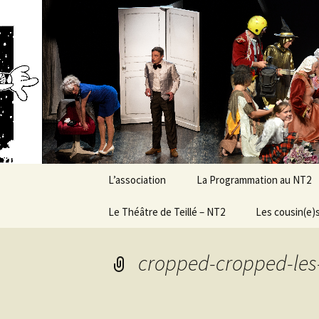
Association d’éducation populai
Aller
au
contenu
New Ranc
L’association
La Programmation au NT2
Présentation générale &
Le Théâtre de Teillé – NT2
Demandez le programme
Les cousin(e)s
objectifs
!
Histoire et évolution
Le Conseil
Conditions de
cropped-cropped-les-
d’Administration
programmation
Caractéristiques
techniques
Grandes dates de la vie
de l’asso