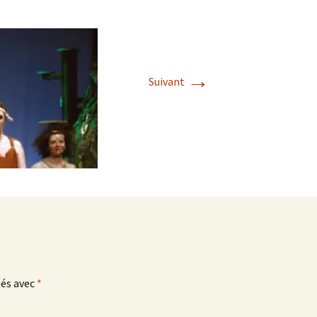
→
Suivant
ués avec
*