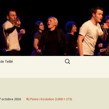
Rechercher :
de Teillé
res
n
os des
7 octobre 2016
Pleine résolution (1000 × 273)