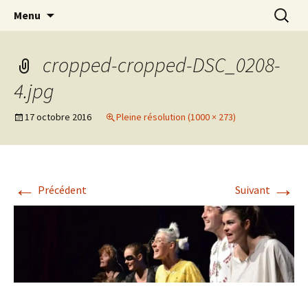
Association d’éducation populaire à Teillé
Aller
Recherc
New Rancard
Menu
au
contenu
cropped-cropped-DSC_0208-
4.jpg
17 octobre 2016
Pleine résolution (1000 × 273)
←
→
Précédent
Suivant