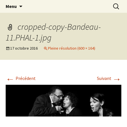
Association d’éducation populaire à Teillé
Aller
Recherc
New Rancard
Menu
au
contenu
cropped-copy-Bandeau-
11.PHAL-1.jpg
17 octobre 2016
Pleine résolution (600 × 164)
←
→
Précédent
Suivant