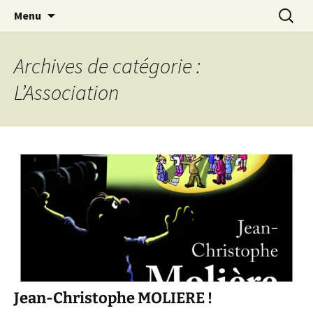
Association d’éducation populaire à Teillé
Aller
Recherc
New Rancard
Menu
au
contenu
Archives de catégorie :
L’Association
Jean-Christophe MOLIERE !