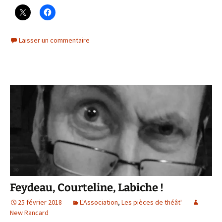
Laisser un commentaire
Feydeau, Courteline, Labiche !
25 février 2018
L'Association
,
Les pièces de théât'
New Rancard