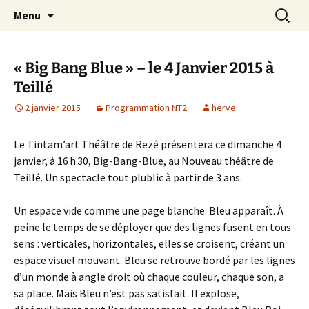
Association d’éducation populaire à Teillé
Aller
Recherc
New Rancard
Menu
au
contenu
« Big Bang Blue » – le 4 Janvier 2015 à
Teillé
2 janvier 2015
Programmation NT2
herve
Le Tintam’art Théâtre de Rezé présentera ce dimanche 4
janvier, à 16 h 30, Big-Bang-Blue, au Nouveau théâtre de
Teillé. Un spectacle tout plublic à partir de 3 ans.
Un espace vide comme une page blanche. Bleu apparaît. À
peine le temps de se déployer que des lignes fusent en tous
sens : verticales, horizontales, elles se croisent, créant un
espace visuel mouvant. Bleu se retrouve bordé par les lignes
d’un monde à angle droit où chaque couleur, chaque son, a
sa place. Mais Bleu n’est pas satisfait. Il explose,