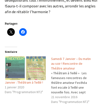
déséquilibrant tout l’environnement, et devient Bleu Roi
!Saura-t-il composer avec les autres, arrondir les angles
afin de rétablir l’harmonie ?
Partager:
Similaire
Samedi 7 Janvier – Du matin
au soir ! Rencontre de
Théâtre amateur
« Théâtram à Teillé » Les
fameuses rencontres de
Janvier : Théâtram à Teillé !
théâtre amateur Festhéa
1 janvier 2020
font escale à Teillé une
Dans "Programmation NT2"
nouvelle fois. Avec sept
autres théâtres d’accueil
21 novembre 2016
dans la région, c’est au total
Dans "Programmation NT2"
plus de vingt troupes