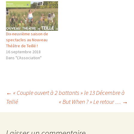
amateur qui auront le plaisir
de jouer durant ces journées
qui alternent
représentations, causeries
et pauses musicales.…
Dix-neuvième saison de
spectacles au Nouveau
Théâtre de Teillé !
16 septembre 2018
Dans "L'Association"
Navigation
←
« Couple ouvert à 2 battants » le 13 Décembre à
Teillé
« But When ? » Le retour …
→
des
Laisser un commentaire