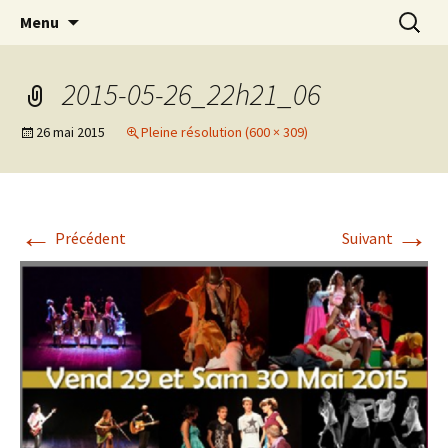
Association d’éducation populaire à Teillé
Aller
Recherc
New Rancard
Menu
au
contenu
2015-05-26_22h21_06
26 mai 2015
Pleine résolution (600 × 309)
←
→
Précédent
Suivant